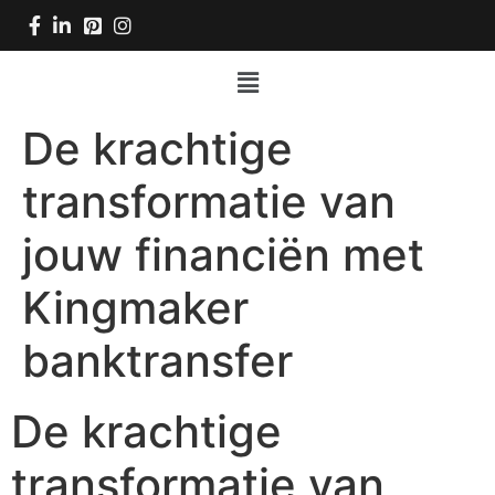
De krachtige
transformatie van
jouw financiën met
Kingmaker
banktransfer
De krachtige
transformatie van