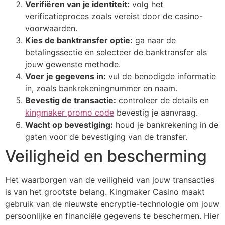
Verifiëren van je identiteit:
volg het
verificatieproces zoals vereist door de casino-
voorwaarden.
Kies de banktransfer optie:
ga naar de
betalingssectie en selecteer de banktransfer als
jouw gewenste methode.
Voer je gegevens in:
vul de benodigde informatie
in, zoals bankrekeningnummer en naam.
Bevestig de transactie:
controleer de details en
kingmaker promo code
bevestig je aanvraag.
Wacht op bevestiging:
houd je bankrekening in de
gaten voor de bevestiging van de transfer.
Veiligheid en bescherming
Het waarborgen van de veiligheid van jouw transacties
is van het grootste belang. Kingmaker Casino maakt
gebruik van de nieuwste encryptie-technologie om jouw
persoonlijke en financiële gegevens te beschermen. Hier