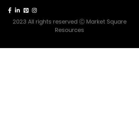
2023 All rights reserved Ⓒ Market Square
Resources