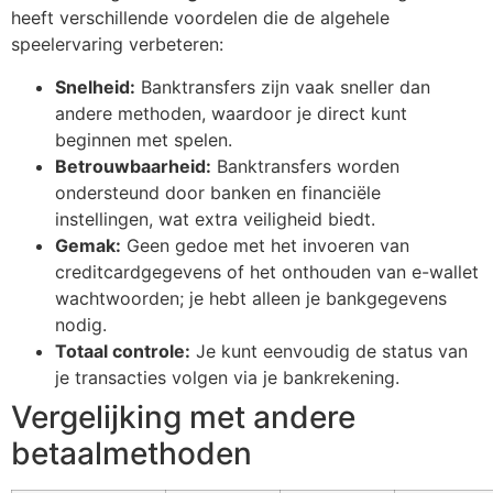
heeft verschillende voordelen die de algehele
speelervaring verbeteren:
Snelheid:
Banktransfers zijn vaak sneller dan
andere methoden, waardoor je direct kunt
beginnen met spelen.
Betrouwbaarheid:
Banktransfers worden
ondersteund door banken en financiële
instellingen, wat extra veiligheid biedt.
Gemak:
Geen gedoe met het invoeren van
creditcardgegevens of het onthouden van e-wallet
wachtwoorden; je hebt alleen je bankgegevens
nodig.
Totaal controle:
Je kunt eenvoudig de status van
je transacties volgen via je bankrekening.
Vergelijking met andere
betaalmethoden