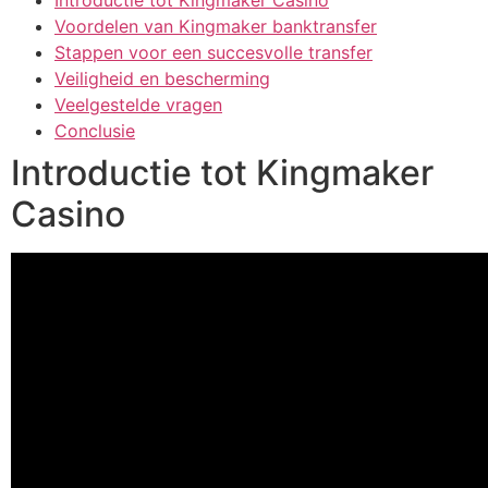
Voordelen van Kingmaker banktransfer
Stappen voor een succesvolle transfer
Veiligheid en bescherming
Veelgestelde vragen
Conclusie
Introductie tot Kingmaker
Casino