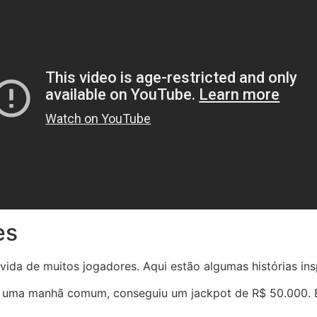
es
ida de muitos jogadores. Aqui estão algumas histórias ins
uma manhã comum, conseguiu um jackpot de R$ 50.000. El