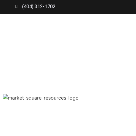
(404) 312-1702