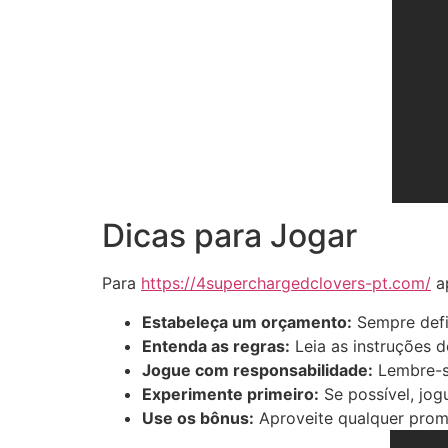
Dicas para Jogar
Para
https://4superchargedclovers-pt.com/
a
Estabeleça um orçamento:
Sempre defin
Entenda as regras:
Leia as instruções 
Jogue com responsabilidade:
Lembre-se
Experimente primeiro:
Se possível, jog
Use os bônus:
Aproveite qualquer prom