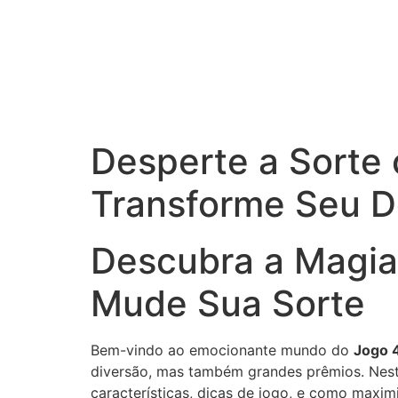
Desperte a Sorte
Transforme Seu D
Descubra a Magia
Mude Sua Sorte
Bem-vindo ao emocionante mundo do
Jogo 
diversão, mas também grandes prêmios. Neste 
características, dicas de jogo, e como maxim