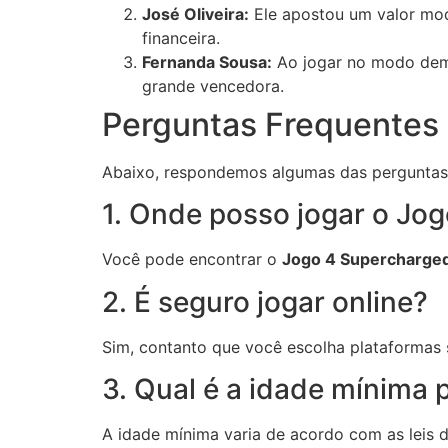
José Oliveira:
Ele apostou um valor mod
financeira.
Fernanda Sousa:
Ao jogar no modo demo
grande vencedora.
Perguntas Frequentes
Abaixo, respondemos algumas das pergunta
1. Onde posso jogar o Jo
Você pode encontrar o
Jogo 4 Supercharged
2. É seguro jogar online?
Sim, contanto que você escolha plataformas 
3. Qual é a idade mínima 
A idade mínima varia de acordo com as leis d