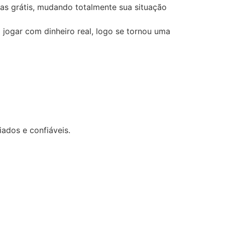
as grátis, mudando totalmente sua situação
ogar com dinheiro real, logo se tornou uma
iados e confiáveis.