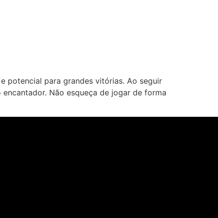
potencial para grandes vitórias. Ao seguir
go encantador. Não esqueça de jogar de forma