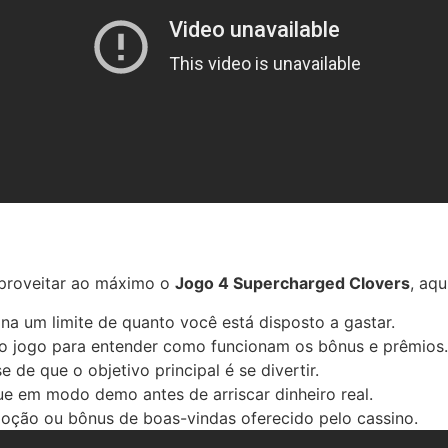
proveitar ao máximo o
Jogo 4 Supercharged Clovers
, aqu
a um limite de quanto você está disposto a gastar.
do jogo para entender como funcionam os bônus e prêmios.
 de que o objetivo principal é se divertir.
ue em modo demo antes de arriscar dinheiro real.
oção ou bônus de boas-vindas oferecido pelo cassino.