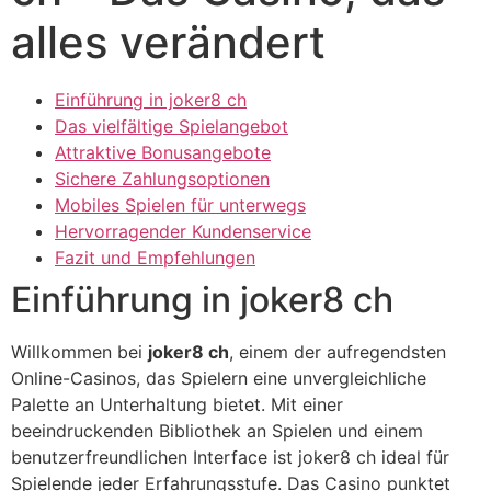
alles verändert
Einführung in joker8 ch
Das vielfältige Spielangebot
Attraktive Bonusangebote
Sichere Zahlungsoptionen
Mobiles Spielen für unterwegs
Hervorragender Kundenservice
Fazit und Empfehlungen
Einführung in joker8 ch
Willkommen bei
joker8 ch
, einem der aufregendsten
Online-Casinos, das Spielern eine unvergleichliche
Palette an Unterhaltung bietet. Mit einer
beeindruckenden Bibliothek an Spielen und einem
benutzerfreundlichen Interface ist joker8 ch ideal für
Spielende jeder Erfahrungsstufe. Das Casino punktet