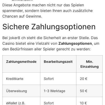
Diese Angebote machen nicht nur das Spielen
spannender, sondern bieten Ihnen auch zusätzliche
Chancen auf Gewinne.
Sichere Zahlungsoptionen
Bei joker8 ch steht die Sicherheit an erster Stelle. Das
Casino bietet eine Vielzahl von
Zahlungsoptionen
, um
den Bedürfnissen aller Spieler gerecht zu werden:
Zahlungsmethode
Bearbeitungszeit
Min.
Einzahlung
Kreditkarte
Sofort
20 €
Überweisung
1-3 Werktage
50 €
eWallet (z.B.
Sofort
10 €