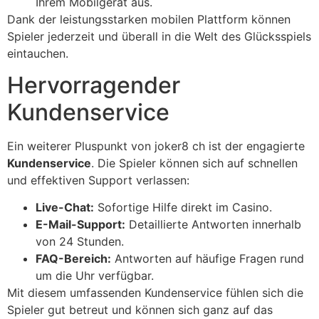
Ihrem Mobilgerät aus.
Dank der leistungsstarken mobilen Plattform können
Spieler jederzeit und überall in die Welt des Glücksspiels
eintauchen.
Hervorragender
Kundenservice
Ein weiterer Pluspunkt von joker8 ch ist der engagierte
Kundenservice
. Die Spieler können sich auf schnellen
und effektiven Support verlassen:
Live-Chat:
Sofortige Hilfe direkt im Casino.
E-Mail-Support:
Detaillierte Antworten innerhalb
von 24 Stunden.
FAQ-Bereich:
Antworten auf häufige Fragen rund
um die Uhr verfügbar.
Mit diesem umfassenden Kundenservice fühlen sich die
Spieler gut betreut und können sich ganz auf das