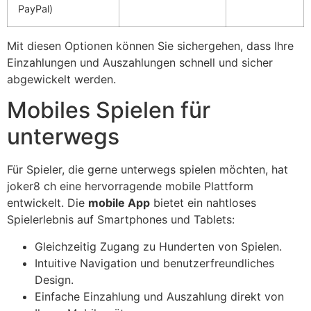
PayPal)
Mit diesen Optionen können Sie sichergehen, dass Ihre
Einzahlungen und Auszahlungen schnell und sicher
abgewickelt werden.
Mobiles Spielen für
unterwegs
Für Spieler, die gerne unterwegs spielen möchten, hat
joker8 ch eine hervorragende mobile Plattform
entwickelt. Die
mobile App
bietet ein nahtloses
Spielerlebnis auf Smartphones und Tablets:
Gleichzeitig Zugang zu Hunderten von Spielen.
Intuitive Navigation und benutzerfreundliches
Design.
Einfache Einzahlung und Auszahlung direkt von