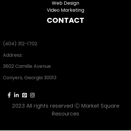
Web Design
Video Marketing
CONTACT
(404) 312-1702
Address:
3602 Camille Avenue
Conyers, Georgia 30013
2023 All rights reserved Ⓒ Market Square
Resources