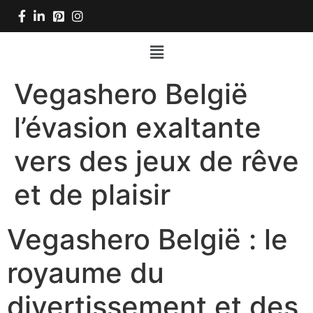
Vegashero België
l’évasion exaltante
vers des jeux de rêve
et de plaisir
Vegashero België : le
royaume du
divertissement et des