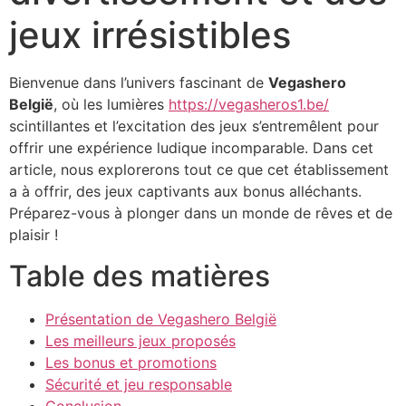
jeux irrésistibles
Bienvenue dans l’univers fascinant de
Vegashero
België
, où les lumières
https://vegasheros1.be/
scintillantes et l’excitation des jeux s’entremêlent pour
offrir une expérience ludique incomparable. Dans cet
article, nous explorerons tout ce que cet établissement
a à offrir, des jeux captivants aux bonus alléchants.
Préparez-vous à plonger dans un monde de rêves et de
plaisir !
Table des matières
Présentation de Vegashero België
Les meilleurs jeux proposés
Les bonus et promotions
Sécurité et jeu responsable
Conclusion