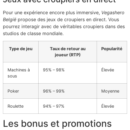
Pour une expérience encore plus immersive,
Vegashero
België
propose des jeux de croupiers en direct. Vous
pourrez interagir avec de véritables croupiers dans des
studios de classe mondiale.
Type de jeu
Taux de retour au
Popularité
joueur (RTP)
Machines à
95% – 98%
Élevée
sous
Poker
96% – 99%
Moyenne
Roulette
94% – 97%
Élevée
Les bonus et promotions