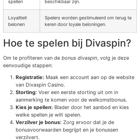
spellen
beschikbaar zijn.
Loyaliteit
Spelers worden gestimuleerd om terug te
belonen
keren door loyale beloningen.
Hoe te spelen bij Divaspin?
Om te profiteren van de
bonus divaspin
, volg je deze
eenvoudige stappen:
Registratie:
Maak een account aan op de website
van Divaspin Casino.
Storting:
Voer een eerste storting uit om in
aanmerking te komen voor de welkomstbonus.
Kies je spellen:
Blader door het aanbod en kies
welke spellen je wilt spelen.
Verzilver je bonus:
Zorg ervoor dat je de
bonusvoorwaarden begrijpt en je bonussen
verzilvert.