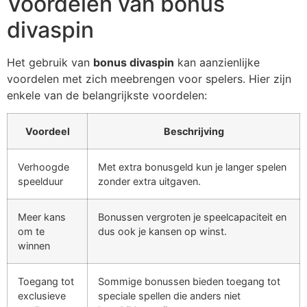
Voordelen van bonus
divaspin
Het gebruik van
bonus divaspin
kan aanzienlijke
voordelen met zich meebrengen voor spelers. Hier zijn
enkele van de belangrijkste voordelen:
Voordeel
Beschrijving
Verhoogde
Met extra bonusgeld kun je langer spelen
speelduur
zonder extra uitgaven.
Meer kans
Bonussen vergroten je speelcapaciteit en
om te
dus ook je kansen op winst.
winnen
Toegang tot
Sommige bonussen bieden toegang tot
exclusieve
speciale spellen die anders niet