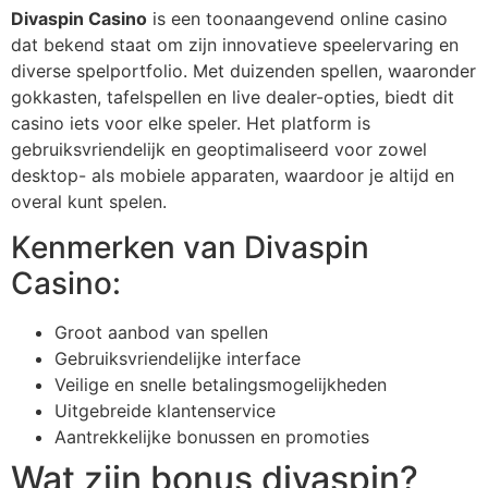
Divaspin Casino
is een toonaangevend online casino
dat bekend staat om zijn innovatieve speelervaring en
diverse spelportfolio. Met duizenden spellen, waaronder
gokkasten, tafelspellen en live dealer-opties, biedt dit
casino iets voor elke speler. Het platform is
gebruiksvriendelijk en geoptimaliseerd voor zowel
desktop- als mobiele apparaten, waardoor je altijd en
overal kunt spelen.
Kenmerken van Divaspin
Casino:
Groot aanbod van spellen
Gebruiksvriendelijke interface
Veilige en snelle betalingsmogelijkheden
Uitgebreide klantenservice
Aantrekkelijke bonussen en promoties
Wat zijn bonus divaspin?